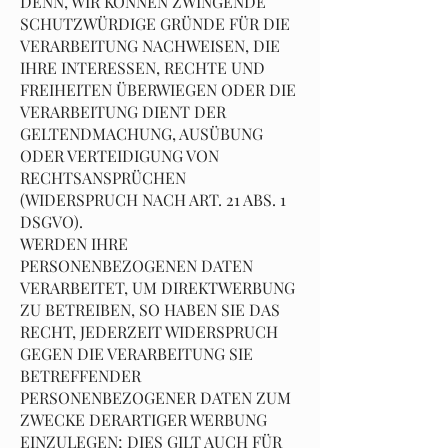
DENN, WIR KÖNNEN ZWINGENDE
SCHUTZWÜRDIGE GRÜNDE FÜR DIE
VERARBEITUNG NACHWEISEN, DIE
IHRE INTERESSEN, RECHTE UND
FREIHEITEN ÜBERWIEGEN ODER DIE
VERARBEITUNG DIENT DER
GELTENDMACHUNG, AUSÜBUNG
ODER VERTEIDIGUNG VON
RECHTSANSPRÜCHEN
(WIDERSPRUCH NACH ART. 21 ABS. 1
DSGVO).
WERDEN IHRE
PERSONENBEZOGENEN DATEN
VERARBEITET, UM DIREKTWERBUNG
ZU BETREIBEN, SO HABEN SIE DAS
RECHT, JEDERZEIT WIDERSPRUCH
GEGEN DIE VERARBEITUNG SIE
BETREFFENDER
PERSONENBEZOGENER DATEN ZUM
ZWECKE DERARTIGER WERBUNG
EINZULEGEN; DIES GILT AUCH FÜR