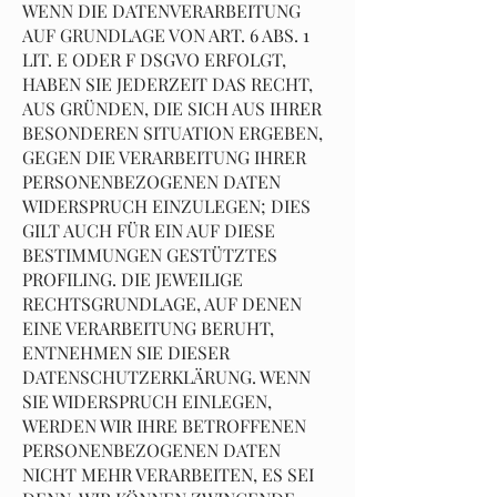
WENN DIE DATENVERARBEITUNG
AUF GRUNDLAGE VON ART. 6 ABS. 1
LIT. E ODER F DSGVO ERFOLGT,
HABEN SIE JEDERZEIT DAS RECHT,
AUS GRÜNDEN, DIE SICH AUS IHRER
BESONDEREN SITUATION ERGEBEN,
GEGEN DIE VERARBEITUNG IHRER
PERSONENBEZOGENEN DATEN
WIDERSPRUCH EINZULEGEN; DIES
GILT AUCH FÜR EIN AUF DIESE
BESTIMMUNGEN GESTÜTZTES
PROFILING. DIE JEWEILIGE
RECHTSGRUNDLAGE, AUF DENEN
EINE VERARBEITUNG BERUHT,
ENTNEHMEN SIE DIESER
DATENSCHUTZERKLÄRUNG. WENN
SIE WIDERSPRUCH EINLEGEN,
WERDEN WIR IHRE BETROFFENEN
PERSONENBEZOGENEN DATEN
NICHT MEHR VERARBEITEN, ES SEI